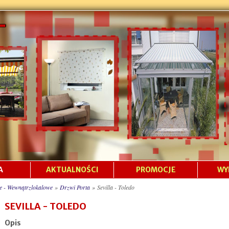
A
AKTUALNOŚCI
PROMOCJE
WY
e - Wewnątrzlokalowe
»
Drzwi Porta
»
Sevilla - Toledo
SEVILLA - TOLEDO
Opis