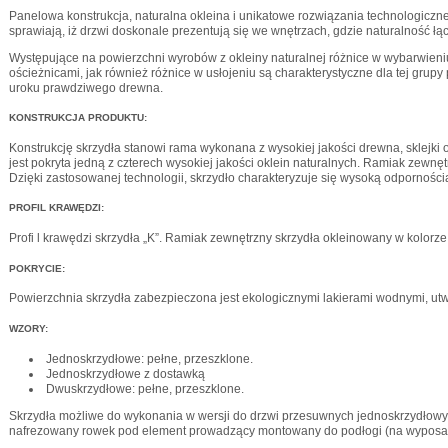
Panelowa konstrukcja, naturalna okleina i unikatowe rozwiązania technologi
sprawiają, iż drzwi doskonale prezentują się we wnętrzach, gdzie naturalność łą
Występujące na powierzchni wyrobów z okleiny naturalnej różnice w wybarwieniu
ościeżnicami, jak również różnice w usłojeniu są charakterystyczne dla tej grupy
uroku prawdziwego drewna.
KONSTRUKCJA PRODUKTU:
Konstrukcję skrzydła stanowi rama wykonana z wysokiej jakości drewna, sklejki o
jest pokryta jedną z czterech wysokiej jakości oklein naturalnych. Ramiak zewnę
Dzięki zastosowanej technologii, skrzydło charakteryzuje się wysoką odporności
PROFIL KRAWĘDZI:
Profi l krawędzi skrzydła „K”. Ramiak zewnętrzny skrzydła okleinowany w kolorze
POKRYCIE:
Powierzchnia skrzydła zabezpieczona jest ekologicznymi lakierami wodnymi, ut
WZORY:
Jednoskrzydłowe: pełne, przeszklone.
Jednoskrzydłowe z dostawką
Dwuskrzydłowe: pełne, przeszklone.
Skrzydła możliwe do wykonania w wersji do drzwi przesuwnych jednoskrzydłowyc
nafrezowany rowek pod element prowadzący montowany do podłogi (na wyposa