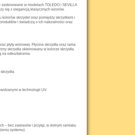
czne zastosowane w modelach TOLEDO i SEVILLA
czy się z elegancją klasycznych wzorów.
 kolorów skrzydeł oraz pomiędzy skrzydłami i
 produktów i świadczą o ich naturalności oraz
raz płyty wiórowej. Płycina skrzydła oraz rama
trzny skrzydła okleinowany w kolorze skrzydła.
ą na odkształcenia.
 skrzydła.
wardzanymi w technologii UV.
h – bez zawiasów i przylgi, w dolnym ramiaku
żeniu systemu).