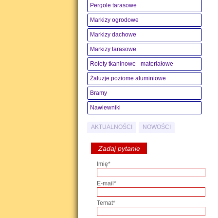
Pergole tarasowe
Markizy ogrodowe
Markizy dachowe
Markizy tarasowe
Rolety tkaninowe - materiałowe
Żaluzje poziome aluminiowe
Bramy
Nawiewniki
AKTUALNOŚCI
NOWOŚCI
Zadaj pytanie
Imię*
E-mail*
Temat*