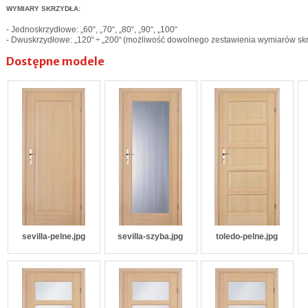
WYMIARY SKRZYDŁA:
- Jednoskrzydłowe: „60“, „70“, „80“, „90“, „100“
- Dwuskrzydłowe: „120“ ÷ „200“ (możliwość dowolnego zestawienia wymiarów sk
Dostępne modele
sevilla-pelne.jpg
sevilla-szyba.jpg
toledo-pelne.jpg