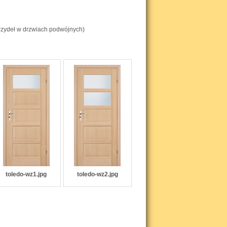
rzydeł w drzwiach podwójnych)
toledo-wz1.jpg
toledo-wz2.jpg