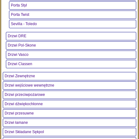
Porta Styl
Porta Twist
Sevilla - Toledo
Drzwi DRE
Drzwi Pol-Skone
Drzwi Vasco
Drzwi Classen
Drzwi Zewnętrzne
Drzwi wejściowe wewnętrzne
Drzwi przeciwpożarowe
Drzwi dźwiękochłonne
Drzwi przesuwne
Drzwi łamane
Drzwi Składane Sękpol