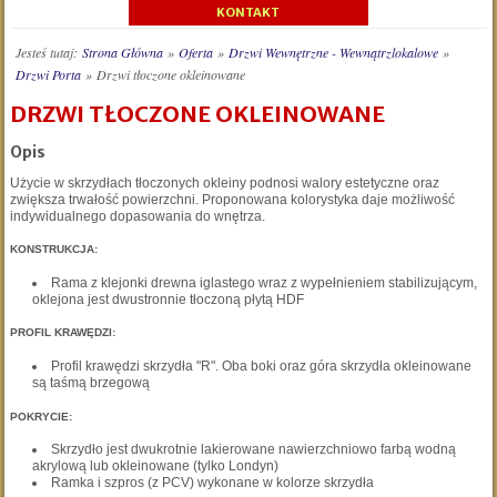
KONTAKT
Jesteś tutaj:
Strona Główna
»
Oferta
»
Drzwi Wewnętrzne - Wewnątrzlokalowe
»
Drzwi Porta
»
Drzwi tłoczone okleinowane
DRZWI TŁOCZONE OKLEINOWANE
Opis
Użycie w skrzydłach tłoczonych okleiny podnosi walory estetyczne oraz
zwiększa trwałość powierzchni. Proponowana kolorystyka daje możliwość
indywidualnego dopasowania do wnętrza.
KONSTRUKCJA:
Rama z klejonki drewna iglastego wraz z wypełnieniem stabilizującym,
oklejona jest dwustronnie tłoczoną płytą HDF
PROFIL KRAWĘDZI:
Profil krawędzi skrzydła "R". Oba boki oraz góra skrzydła okleinowane
są taśmą brzegową
POKRYCIE:
Skrzydło jest dwukrotnie lakierowane nawierzchniowo farbą wodną
akrylową lub okleinowane (tylko Londyn)
Ramka i szpros (z PCV) wykonane w kolorze skrzydła