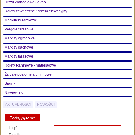
Drzwi Wahadłowe Sękpol
Rolety zewnętrzne System elewacyjny
Moskitiery ramkowe
Pergole tarasowe
Markizy ogrodowe
Markizy dachowe
Markizy tarasowe
Rolety tkaninowe - materiałowe
Żaluzje poziome aluminiowe
Bramy
Nawiewniki
AKTUALNOŚCI
NOWOŚCI
Zadaj pytanie
Imię*