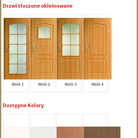
Drzwi tłoczone okleinowane
Wzór 1
Wzór 2
Wzór 3
Wzór 4
Dostępne Kolory