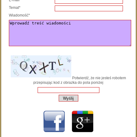
E-mail*
Temat*
Wiadomość*
Potwierdź, że nie jesteś robotem
przepisując kod z obrazka do pola poniżej