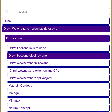
Szukaj:
Okna
Drzwi Wewnętrzne - Wewnątrzlokalowe
Drzwi Porta
Drzwi tłoczone lakierowane
Drzwi tłoczone okleinowane
Drzwi wewnętrzne frezowane
Drzwi wewnętrzne okleinowane CPL
Drzwi wewnętrzne z aplikacjami
Madryt - Cordoba
Malaga
Minimax
Natura Koncept