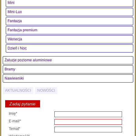
Mini
Mini-Lux
Fantazja
Fantazja premium
Wenecja
Dzień i Noc
Żaluzje poziome aluminiowe
Bramy
Nawiewniki
AKTUALNOŚCI
NOWOŚCI
Zadaj pytanie
Imię*
E-mail*
Temat*