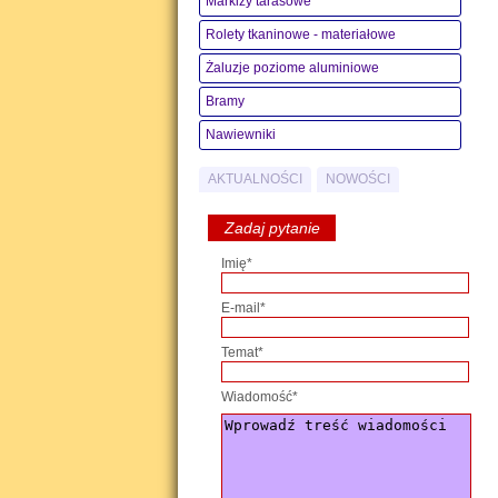
Markizy tarasowe
Rolety tkaninowe - materiałowe
Żaluzje poziome aluminiowe
Bramy
Nawiewniki
AKTUALNOŚCI
NOWOŚCI
Zadaj pytanie
Imię*
E-mail*
Temat*
Wiadomość*