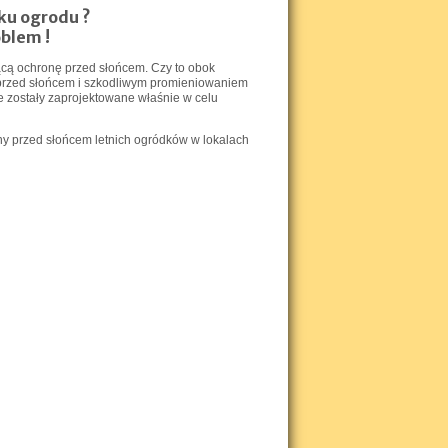
ku ogrodu ?
blem !
ącą ochronę przed słońcem. Czy to obok
a przed słońcem i szkodliwym promieniowaniem
e zostały zaprojektowane właśnie w celu
y przed słońcem letnich ogródków w lokalach