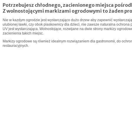
Potrzebujesz chłodnego, zacienionego miejsca pośrod
Z wolnostojącymi markizami ogrodowymi to żaden pro
Nie w kazdym ogrodzie jest wystarczająco dużo drzew aby zapewnić wystarczaj
ulubionej ławki, czy obok piaskownicy dla dzieci, nie zawsze naturalna ochron
UV jest wystarczająca. Wolnostojące, rozwijane na dwie strony markizy ogrodow
zacienienia takich miejsc.
Markizy ogrodowe są również idealnym rozwiązaniem dla gastronomii, do ochron
restauracyjnych.