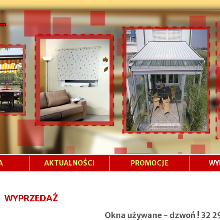
A
AKTUALNOŚCI
PROMOCJE
WY
WYPRZEDAŻ
Okna używane - dzwoń ! 32 2