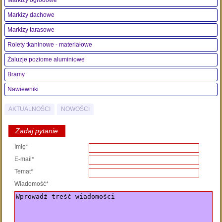
Markizy ogrodowe
Markizy dachowe
Markizy tarasowe
Rolety tkaninowe - materiałowe
Żaluzje poziome aluminiowe
Bramy
Nawiewniki
AKTUALNOŚCI
NOWOŚCI
Zadaj pytanie
Imię*
E-mail*
Temat*
Wiadomość*