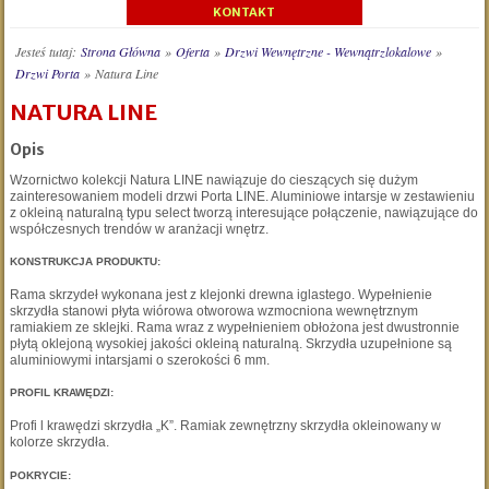
KONTAKT
Jesteś tutaj:
Strona Główna
»
Oferta
»
Drzwi Wewnętrzne - Wewnątrzlokalowe
»
Drzwi Porta
»
Natura Line
NATURA LINE
Opis
Wzornictwo kolekcji Natura LINE nawiązuje do cieszących się dużym
zainteresowaniem modeli drzwi Porta LINE. Aluminiowe intarsje w zestawieniu
z okleiną naturalną typu select tworzą interesujące połączenie, nawiązujące do
współczesnych trendów w aranżacji wnętrz.
KONSTRUKCJA PRODUKTU:
Rama skrzydeł wykonana jest z klejonki drewna iglastego. Wypełnienie
skrzydła stanowi płyta wiórowa otworowa wzmocniona wewnętrznym
ramiakiem ze sklejki. Rama wraz z wypełnieniem obłożona jest dwustronnie
płytą oklejoną wysokiej jakości okleiną naturalną. Skrzydła uzupełnione są
aluminiowymi intarsjami o szerokości 6 mm.
PROFIL KRAWĘDZI:
Profi l krawędzi skrzydła „K”. Ramiak zewnętrzny skrzydła okleinowany w
kolorze skrzydła.
POKRYCIE: