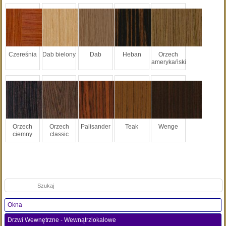
Czereśnia
Dab bielony
Dab
Heban
Orzech
amerykański
Orzech
Orzech
Palisander
Teak
Wenge
ciemny
classic
Szukaj:
Okna
Drzwi Wewnętrzne - Wewnątrzlokalowe