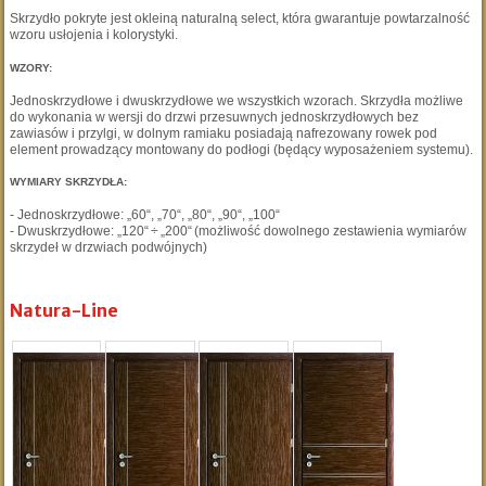
Skrzydło pokryte jest okleiną naturalną select, która gwarantuje powtarzalność
wzoru usłojenia i kolorystyki.
WZORY:
Jednoskrzydłowe i dwuskrzydłowe we wszystkich wzorach. Skrzydła możliwe
do wykonania w wersji do drzwi przesuwnych jednoskrzydłowych bez
zawiasów i przylgi, w dolnym ramiaku posiadają nafrezowany rowek pod
element prowadzący montowany do podłogi (będący wyposażeniem systemu).
WYMIARY SKRZYDŁA:
- Jednoskrzydłowe: „60“, „70“, „80“, „90“, „100“
- Dwuskrzydłowe: „120“ ÷ „200“ (możliwość dowolnego zestawienia wymiarów
skrzydeł w drzwiach podwójnych)
Natura-Line