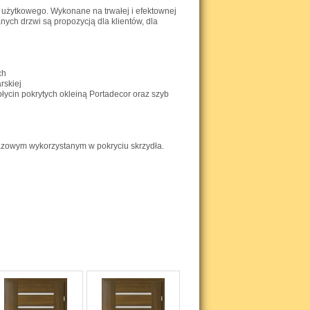
żytkowego. Wykonane na trwałej i efektownej
ych drzwi są propozycją dla klientów, dla
ch
rskiej
łycin pokrytych okleiną Portadecor oraz szyb
bazowym wykorzystanym w pokryciu skrzydła.