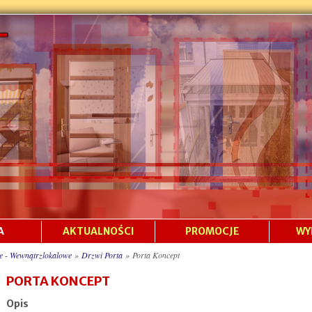
A
AKTUALNOŚCI
PROMOCJE
WY
e - Wewnątrzlokalowe
»
Drzwi Porta
»
Porta Koncept
PORTA KONCEPT
Opis