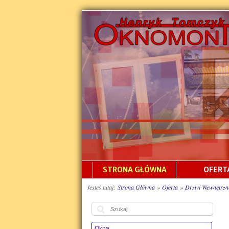
Skip
to
navigation
Skip
to
content
STRONA GŁÓWNA
OFERT
Jesteś tutaj:
Strona Główna
»
Oferta
»
Drzwi Wewnętrzn
Szukaj:
Okna