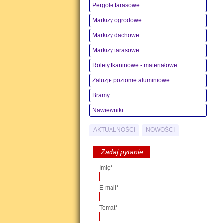
Pergole tarasowe
Markizy ogrodowe
Markizy dachowe
Markizy tarasowe
Rolety tkaninowe - materiałowe
Żaluzje poziome aluminiowe
Bramy
Nawiewniki
AKTUALNOŚCI
NOWOŚCI
Zadaj pytanie
Imię*
E-mail*
Temat*