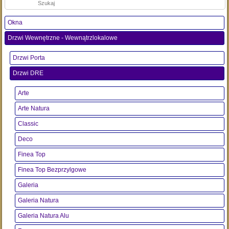
Okna
Drzwi Wewnętrzne - Wewnątrzlokalowe
Drzwi Porta
Drzwi DRE
Arte
Arte Natura
Classic
Deco
Finea Top
Finea Top Bezprzylgowe
Galeria
Galeria Natura
Galeria Natura Alu