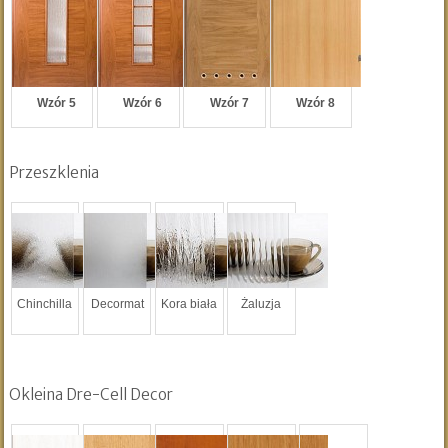
Wzór 5
Wzór 6
Wzór 7
Wzór 8
Przeszklenia
Chinchilla
Decormat
Kora biała
Żaluzja
Okleina Dre-Cell Decor