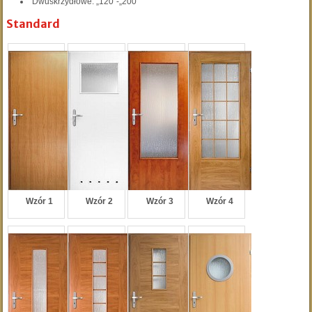
Dwuskrzydłowe: „120“-„200“
Standard
Wzór 1
Wzór 2
Wzór 3
Wzór 4