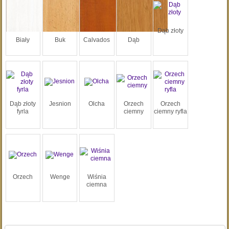
Dąb złoty
Biały
Buk
Calvados
Dąb
Dąb złoty
Jesnion
Olcha
Orzech
Orzech
fyrla
ciemny
ciemny ryfla
Orzech
Wenge
Wiśnia
ciemna
Szukaj: