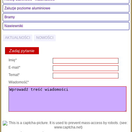
Żaluzje poziome aluminiowe
Bramy
Nawiewniki
AKTUALNOŚCI
NOWOŚCI
Zadaj pytanie
Imię*
E-mail*
Temat*
Wiadomość*