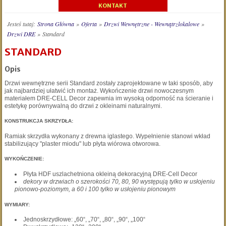
KONTAKT
Jesteś tutaj:
Strona Główna
»
Oferta
»
Drzwi Wewnętrzne - Wewnątrzlokalowe
»
Drzwi DRE
»
Standard
STANDARD
Opis
Drzwi wewnętrzne serii Standard zostały zaprojektowane w taki sposób, aby
jak najbardziej ułatwić ich montaż. Wykończenie drzwi nowoczesnym
materiałem DRE-CELL Decor zapewnia im wysoką odporność na ścieranie i
estetykę porównywalną do drzwi z okleinami naturalnymi.
KONSTRUKCJA SKRZYDŁA:
Ramiak skrzydła wykonany z drewna iglastego. Wypełnienie stanowi wkład
stabilizujący "plaster miodu" lub płyta wiórowa otworowa.
WYKOŃCZENIE:
Płyta HDF uszlachetniona okleiną dekoracyjną DRE-Cell Decor
dekory w drzwiach o szerokości 70, 80, 90 występują tylko w usłojeniu
pionowo-poziomym, a 60 i 100 tylko w usłojeniu pionowym
WYMIARY:
Jednoskrzydłowe: „60“, „70“, „80“, „90“, „100“