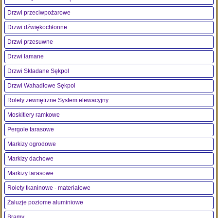
Drzwi przeciwpożarowe
Drzwi dźwiękochłonne
Drzwi przesuwne
Drzwi łamane
Drzwi Składane Sękpol
Drzwi Wahadłowe Sękpol
Rolety zewnętrzne System elewacyjny
Moskitiery ramkowe
Pergole tarasowe
Markizy ogrodowe
Markizy dachowe
Markizy tarasowe
Rolety tkaninowe - materiałowe
Żaluzje poziome aluminiowe
Bramy