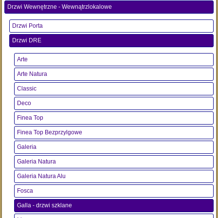
Drzwi Wewnętrzne - Wewnątrzlokalowe
Drzwi Porta
Drzwi DRE
Arte
Arte Natura
Classic
Deco
Finea Top
Finea Top Bezprzylgowe
Galeria
Galeria Natura
Galeria Natura Alu
Fosca
Galla - drzwi szklane