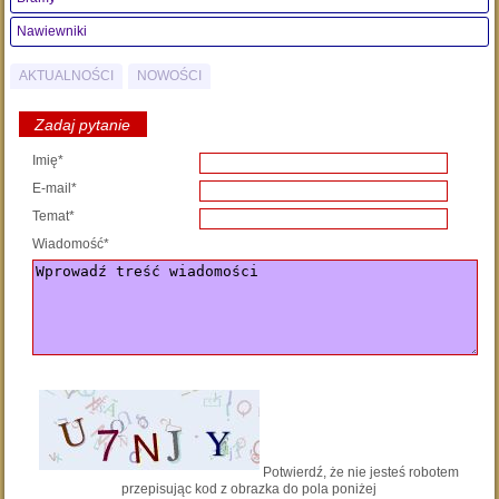
Nawiewniki
AKTUALNOŚCI
NOWOŚCI
Zadaj pytanie
Imię*
E-mail*
Temat*
Wiadomość*
Potwierdź, że nie jesteś robotem
przepisując kod z obrazka do pola poniżej