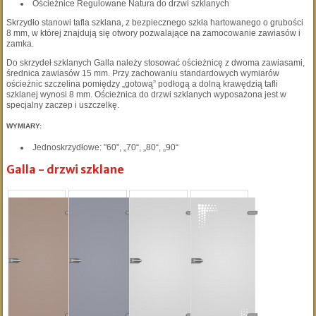
Ościeżnice Regulowane Natura do drzwi szklanych
Skrzydło stanowi tafla szklana, z bezpiecznego szkła hartowanego o grubości
8 mm, w której znajdują się otwory pozwalające na zamocowanie zawiasów i
zamka.
Do skrzydeł szklanych Galla należy stosować ościeżnicę z dwoma zawiasami,
średnica zawiasów 15 mm. Przy zachowaniu standardowych wymiarów
ościeżnic szczelina pomiędzy „gotową” podłogą a dolną krawędzią tafli
szklanej wynosi 8 mm. Ościeżnica do drzwi szklanych wyposażona jest w
specjalny zaczep i uszczelkę.
WYMIARY:
Jednoskrzydłowe: "60", „70“, „80“, „90“
Galla - drzwi szklane