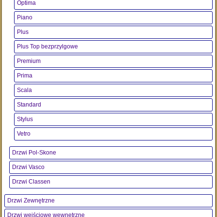
Optima
Piano
Plus
Plus Top bezprzylgowe
Premium
Prima
Scala
Standard
Stylus
Vetro
Drzwi Pol-Skone
Drzwi Vasco
Drzwi Classen
Drzwi Zewnętrzne
Drzwi wejściowe wewnętrzne