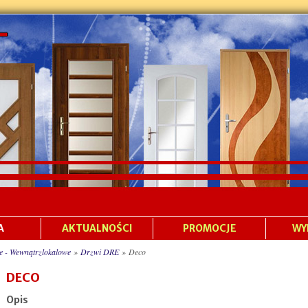
A
AKTUALNOŚCI
PROMOCJE
WY
e - Wewnątrzlokalowe
»
Drzwi DRE
»
Deco
DECO
Opis