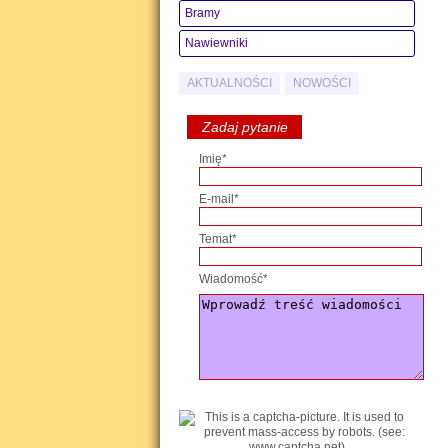
Bramy
Nawiewniki
AKTUALNOŚCI
NOWOŚCI
Zadaj pytanie
Imię*
E-mail*
Temat*
Wiadomość*