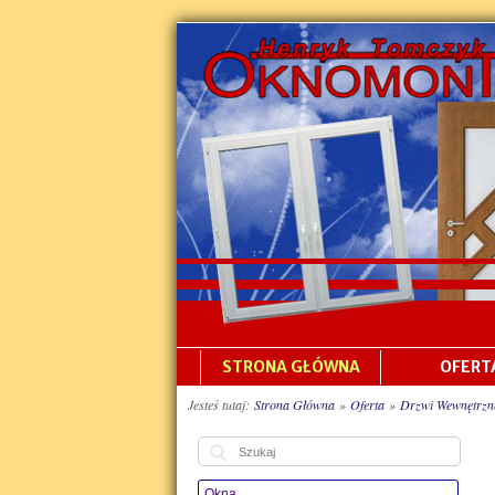
Skip
to
navigation
Skip
to
content
STRONA GŁÓWNA
OFERT
Jesteś tutaj:
Strona Główna
»
Oferta
»
Drzwi Wewnętrzn
Szukaj:
Okna