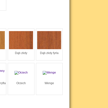
Dąb złoty
Dąb złoty fyrla
ryfla
Orzech
Wenge