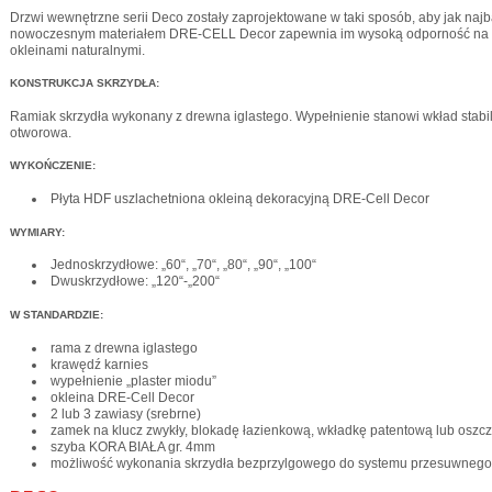
Drzwi wewnętrzne serii Deco zostały zaprojektowane w taki sposób, aby jak najb
nowoczesnym materiałem DRE-CELL Decor zapewnia im wysoką odporność na ści
okleinami naturalnymi.
KONSTRUKCJA SKRZYDŁA:
Ramiak skrzydła wykonany z drewna iglastego. Wypełnienie stanowi wkład stabili
otworowa.
WYKOŃCZENIE:
Płyta HDF uszlachetniona okleiną dekoracyjną DRE-Cell Decor
WYMIARY:
Jednoskrzydłowe: „60“, „70“, „80“, „90“, „100“
Dwuskrzydłowe: „120“-„200“
W STANDARDZIE:
rama z drewna iglastego
krawędź karnies
wypełnienie „plaster miodu”
okleina DRE-Cell Decor
2 lub 3 zawiasy (srebrne)
zamek na klucz zwykły, blokadę łazienkową, wkładkę patentową lub osz
szyba KORA BIAŁA gr. 4mm
możliwość wykonania skrzydła bezprzylgowego do systemu przesuwnego