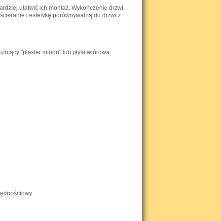
ardziej ułatwić ich montaż. Wykończenie drzwi
eranie i estetykę porównywalną do drzwi z
zujący "plaster miodu" lub płyta wiórowa
czędnościowy