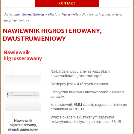
KONTAKT
Jesteś tutaj:
Strona Główna
»
Oferta
»
Nawiewniki
»
Nawiewnik higrosterowany,
dwustrumieniowy
NAWIEWNIK HIGROSTEROWANY,
DWUSTRUMIENIOWY
Nawiewnik
higrosterowany
Najbardziej popularny ze wszystkich
nawiewników higrosterowanych.
Dostępny jest w 4 różnych kolorach.
Estetyczna budowa i niezawodność działania
sprawiły,
że nawiewnik EMM stał się najpopularniejszym
produktem AERECO.
Wraz z okapem akustycznym zapewnia
Nawiewnik
izolacyjność akustyczną na poziomie 38 dB.
higrosterowany,
dwustrumieniowy