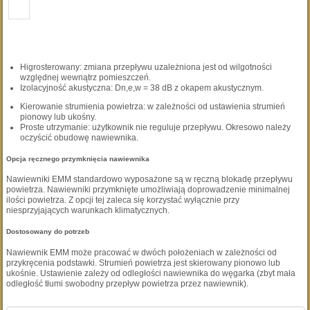
Higrosterowany: zmiana przepływu uzależniona jest od wilgotności
względnej wewnątrz pomieszczeń.
Izolacyjność akustyczna: Dn,e,w = 38 dB z okapem akustycznym.
Kierowanie strumienia powietrza: w zależności od ustawienia strumień
pionowy lub ukośny.
Proste utrzymanie: użytkownik nie reguluje przepływu. Okresowo należy
oczyścić obudowę nawiewnika.
Opcja ręcznego przymknięcia nawiewnika
Nawiewniki EMM standardowo wyposażone są w ręczną blokadę przepływu
powietrza. Nawiewniki przymknięte umożliwiają doprowadzenie minimalnej
ilości powietrza. Z opcji tej zaleca się korzystać wyłącznie przy
niesprzyjających warunkach klimatycznych.
Dostosowany do potrzeb
Nawiewnik EMM może pracować w dwóch położeniach w zależności od
przykręcenia podstawki. Strumień powietrza jest skierowany pionowo lub
ukośnie. Ustawienie zależy od odległości nawiewnika do węgarka (zbyt mała
odległość tłumi swobodny przepływ powietrza przez nawiewnik).
Szukaj: