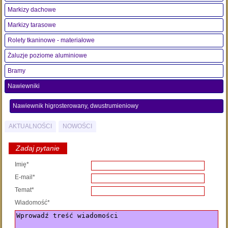
Markizy dachowe
Markizy tarasowe
Rolety tkaninowe - materiałowe
Żaluzje poziome aluminiowe
Bramy
Nawiewniki
Nawiewnik higrosterowany, dwustrumieniowy
AKTUALNOŚCI
NOWOŚCI
Zadaj pytanie
Imię*
E-mail*
Temat*
Wiadomość*