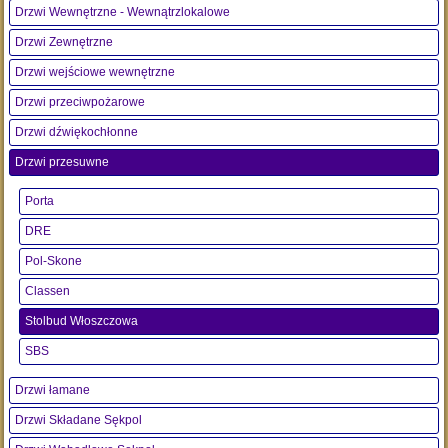
Drzwi Wewnętrzne - Wewnątrzlokalowe
Drzwi Zewnętrzne
Drzwi wejściowe wewnętrzne
Drzwi przeciwpożarowe
Drzwi dźwiękochłonne
Drzwi przesuwne
Porta
DRE
Pol-Skone
Classen
Stolbud Włoszczowa
SBS
Drzwi łamane
Drzwi Składane Sękpol