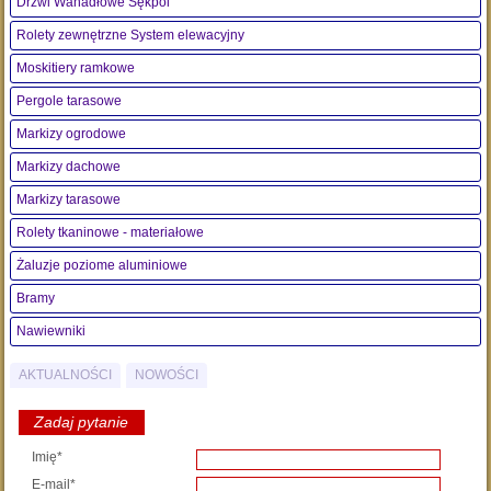
Drzwi Wahadłowe Sękpol
Rolety zewnętrzne System elewacyjny
Moskitiery ramkowe
Pergole tarasowe
Markizy ogrodowe
Markizy dachowe
Markizy tarasowe
Rolety tkaninowe - materiałowe
Żaluzje poziome aluminiowe
Bramy
Nawiewniki
AKTUALNOŚCI
NOWOŚCI
Zadaj pytanie
Imię*
E-mail*