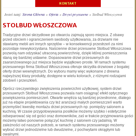
KONTAKT
Jesteś tutaj:
Strona Główna
»
Oferta
»
Drzwi przesuwne
»
Stolbud Włoszczowa
STOLBUD WŁOSZCZOWA
Tradycyjne drzwi skrzydłowe po otwarciu zajmują sporo miejsca. Z obawy
przed obiciem i ograniczeniem swobody użytkowania, za drzwiami nie
stawiamy mebli ani innych sprzętów – w konsekwencji przestrzeń za nimi
pozostaje niewykorzystana. Naścienne drzwi przesuwne Stolbud Włoszczowa
pozwolą nam odzyskać utraconą powierzchnię, dzięki której pomieszczenia
staną się bardziej ustawne. Dopasowanie drzwi przesuwnych do
zaaranżowanego już miejsca będzie wyjątkowo proste. W ramach systemu
przesuwnego firma Stolbud Włoszczowa oferuje skrzydła drzwiowe z bogatej
oferty drzwi wewnętrznych. Do wyboru mamy więc wykonane z drewna
najwyższej klasy produkty, dostępne w wielu kolorach, z różnymi rodzajami
zdobień i przeszkleń.
Oprócz rzeczywistego zwiększenia powierzchni użytkowej, system drzwi
przesuwnych Stolbud Włoszczowa pozwala nam osiągnąć efekt optycznego
powiększenia pomieszczeń. Otwarte wnętrza są bardziej przestronne, dlatego
już na etapie projektowania czy też aranżacji małych pomieszczeń warto
przemyśleć kwestię montażu drzwi przesuwnych np. pomiędzy salonem a
kuchnią. W czasie przygotowywania posiłków możemy szybko i estetycznie
odseparować się od gości oraz domowników, zaś w trakcie przyjmowania gości
możemy łatwo ponownie połączyć kuchnię z salonem czy jadalnią. W
zależności od naszych potrzeb, w ramach systemu przesuwnego możemy
wybrać drzwi jednodzielne lub dwudzielne, z pochwytami okrągłymi lub
owalnymi.