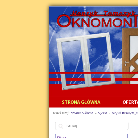
Skip
to
navigation
Skip
to
content
STRONA GŁÓWNA
OFERT
Jesteś tutaj:
Strona Główna
»
Oferta
»
Drzwi Wewnętrzn
Szukaj:
Okna