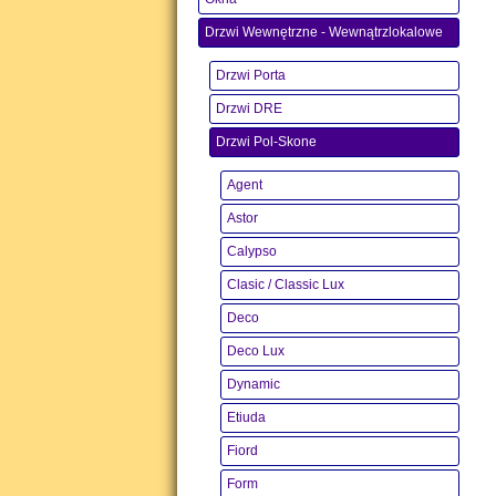
Drzwi Wewnętrzne - Wewnątrzlokalowe
Drzwi Porta
Drzwi DRE
Drzwi Pol-Skone
Agent
Astor
Calypso
Clasic / Classic Lux
Deco
Deco Lux
Dynamic
Etiuda
Fiord
Form