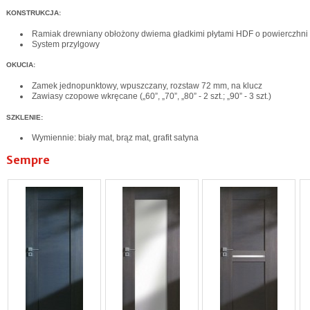
KONSTRUKCJA:
Ramiak drewniany obłożony dwiema gładkimi płytami HDF o powierczh
System przylgowy
OKUCIA:
Zamek jednopunktowy, wpuszczany, rozstaw 72 mm, na klucz
Zawiasy czopowe wkręcane („60”, „70”, „80” - 2 szt.; „90” - 3 szt.)
SZKLENIE:
Wymiennie: biały mat, brąz mat, grafit satyna
Sempre