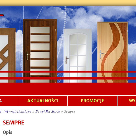
A
AKTUALNOŚCI
PROMOCJE
WY
e - Wewnątrzlokalowe
»
Drzwi Pol-Skone
»
Sempre
SEMPRE
Opis